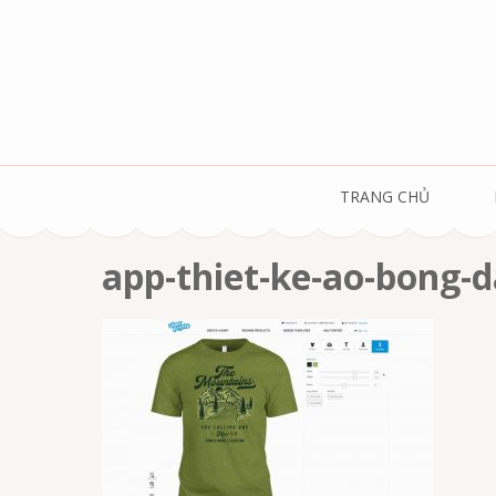
Skip
to
content
(Press
Enter)
TRANG CHỦ
app-thiet-ke-ao-bong-d