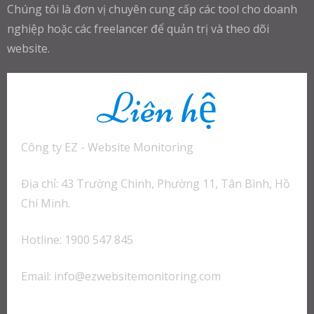
Chúng tôi là đơn vị chuyên cung cấp các tool cho doanh
nghiệp hoặc các freelancer để quản trị và theo dõi
website.
Liên hệ
Công ty EZ - Website Monitoring
Địa chỉ: 43 Trường Chinh, Phường 11, Tân Bình, Hồ
Chí Minh.
Hotline: 1900 547 845
Email:
info@ezwebsitemonitoring.com