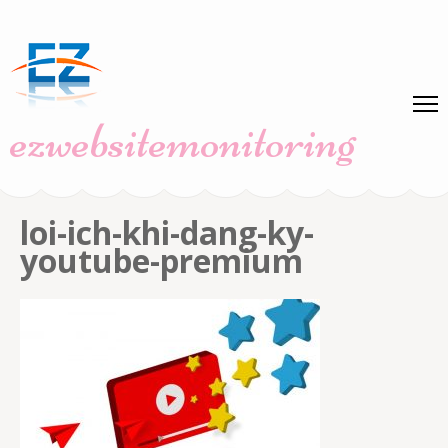
Skip
to
content
(Press
ezwebsitemonitoring
Enter)
loi-ich-khi-dang-ky-
youtube-premium