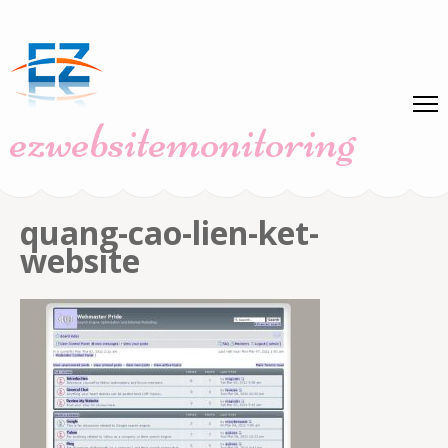
Skip
to
content
(Press
ezwebsitemonitoring
Enter)
quang-cao-lien-ket-
website