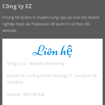
Công ty EZ
Chúng tôi là đơn vị chuyên cung cấp các tool cho doanh
nghiệp hoặc các freelancer để quản trị và theo dõi
website.
Liên hệ
Công ty EZ - Website Monitoring
Địa chỉ: 43 Trường Chinh, Phường 11, Tân Bình, Hồ
Chí Minh.
Hotline: 1900 547 845