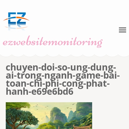
Skip
to
content
(Press
ezwebsitemonitoring
Enter)
chuyen-doi-so-ung-dung-
ai-trong-nganh-game-bai-
toan-chi-phi-cong-phat-
hanh-e69e6bd6