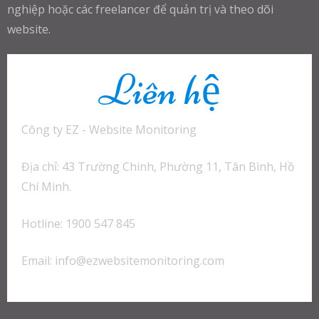
nghiệp hoặc các freelancer để quản trị và theo dõi
website.
Liên hệ
Công ty EZ - Website Monitoring
Địa chỉ: 43 Trường Chinh, Phường 11, Tân Bình, Hồ
Chí Minh.
Hotline: 1900 547 845
Email:
info@ezwebsitemonitoring.com