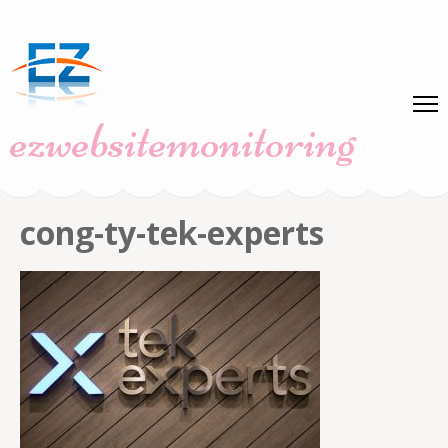
Skip
to
content
(Press
ezwebsitemonitoring
Enter)
cong-ty-tek-experts