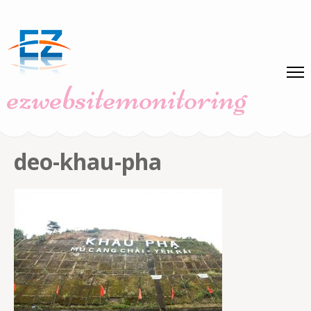
Skip
to
content
(Press
ezwebsitemonitoring
Enter)
deo-khau-pha