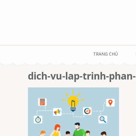
Skip
to
content
(Press
Enter)
TRANG CHỦ
dich-vu-lap-trinh-pha