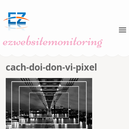
Skip
to
content
(Press
ezwebsitemonitoring
Enter)
cach-doi-don-vi-pixel