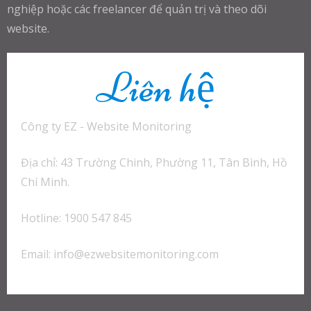
nghiệp hoặc các freelancer để quản trị và theo dõi
website.
Liên hệ
Công ty EZ - Website Monitoring
Địa chỉ: 43 Trường Chinh, Phường 11, Tân Bình, Hồ
Chí Minh.
Hotline: 1900 547 845
Email:
info@ezwebsitemonitoring.com