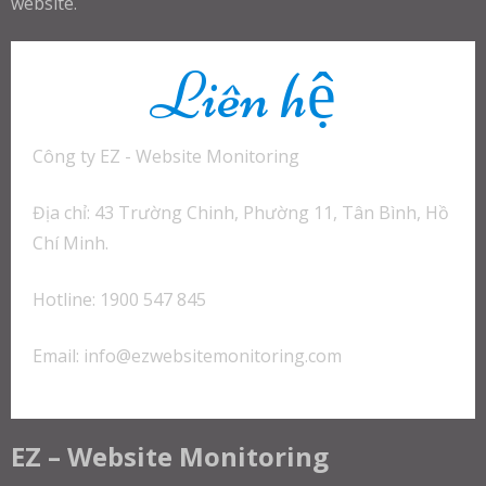
website.
Liên hệ
Công ty EZ - Website Monitoring
Địa chỉ: 43 Trường Chinh, Phường 11, Tân Bình, Hồ
Chí Minh.
Hotline: 1900 547 845
Email:
info@ezwebsitemonitoring.com
EZ – Website Monitoring