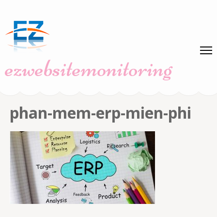
Skip
to
content
(Press
ezwebsitemonitoring
Enter)
phan-mem-erp-mien-phi