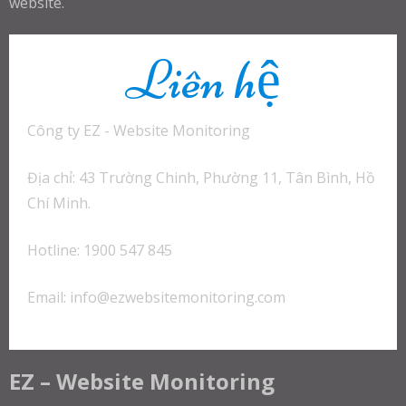
website.
Liên hệ
Công ty EZ - Website Monitoring
Địa chỉ: 43 Trường Chinh, Phường 11, Tân Bình, Hồ
Chí Minh.
Hotline: 1900 547 845
Email:
info@ezwebsitemonitoring.com
EZ – Website Monitoring