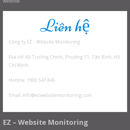
website.
Liên hệ
Công ty EZ - Website Monitoring
Địa chỉ: 43 Trường Chinh, Phường 11, Tân Bình, Hồ
Chí Minh.
Hotline: 1900 547 845
Email:
info@ezwebsitemonitoring.com
EZ – Website Monitoring