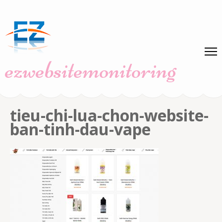
Skip
to
content
(Press
ezwebsitemonitoring
Enter)
tieu-chi-lua-chon-website-
ban-tinh-dau-vape