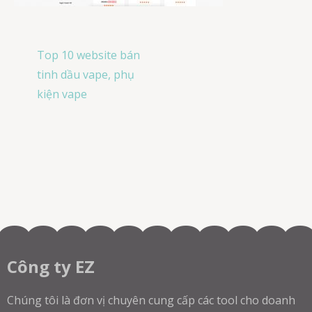
Post
Top 10 website bán
navigation
tinh dầu vape, phụ
kiện vape
Công ty EZ
Chúng tôi là đơn vị chuyên cung cấp các tool cho doanh