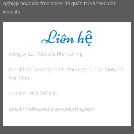
nghiệp hoặc các freelancer để quản trị và theo dõi
website.
Liên hệ
Công ty EZ - Website Monitoring
Địa chỉ: 43 Trường Chinh, Phường 11, Tân Bình, Hồ
Chí Minh.
Hotline: 1900 547 845
Email:
info@ezwebsitemonitoring.com