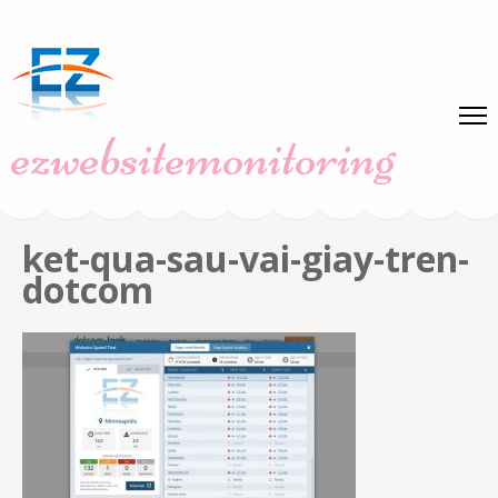
Skip
to
content
(Press
ezwebsitemonitoring
Enter)
ket-qua-sau-vai-giay-tren-
dotcom