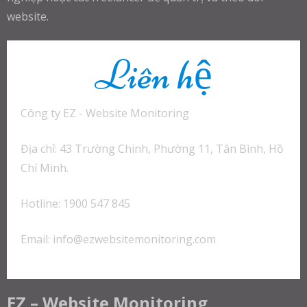
website.
Liên hệ
Công ty EZ - Website Monitoring
Địa chỉ: 43 Trường Chinh, Phường 11, Tân Bình, Hồ
Chí Minh.
Hotline: 1900 547 845
Email:
info@ezwebsitemonitoring.com
EZ – Website Monitoring