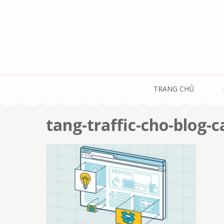
Skip
to
content
(Press
Enter)
TRANG CHỦ
tang-traffic-cho-blog-