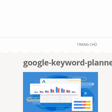
Skip
to
content
(Press
Enter)
TRANG CHỦ
google-keyword-plann