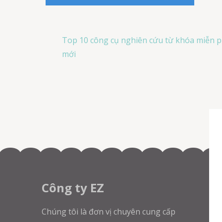
Post
Top 10 công cụ nghiên cứu từ khóa miễn p
navigation
mới
Công ty EZ
Chúng tôi là đơn vị chuyên cung cấp