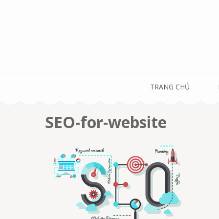
Skip
to
content
(Press
Enter)
TRANG CHỦ
SEO-for-website