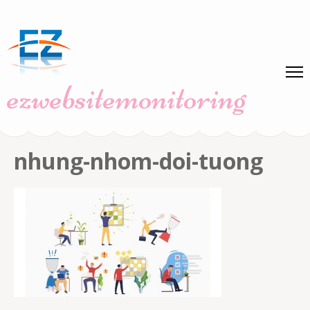
Skip
to
content
(Press
ezwebsitemonitoring
Enter)
nhung-nhom-doi-tuong