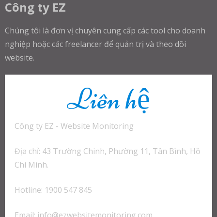
Công ty EZ
Chúng tôi là đơn vị chuyên cung cấp các tool cho doanh
nghiệp hoặc các freelancer để quản trị và theo dõi
website.
Liên hệ
Công ty EZ - Website Monitoring
Địa chỉ: 43 Trường Chinh, Phường 11, Tân Bình, Hồ
Chí Minh.
Hotline: 1900 547 845
Email:
info@ezwebsitemonitoring.com