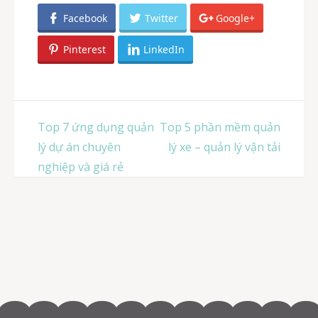
Facebook
Twitter
Google+
Pinterest
LinkedIn
Post
Top 7 ứng dụng quản
Top 5 phần mềm quản
navigation
lý dự án chuyên
lý xe – quản lý vận tải
nghiệp và giá rẻ