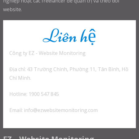
nghiệp hoặc các freelancer để quản trị và theo dõi
website.
Liên hệ
Công ty EZ - Website Monitoring
Địa chỉ: 43 Trường Chinh, Phường 11, Tân Bình, Hồ
Chí Minh.
Hotline: 1900 547 845
Email:
info@ezwebsitemonitoring.com
EZ – Website Monitoring