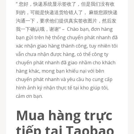
“ 您好，快递系统显示签收了，但是我们没有收
到的，可能是快递送货给错人了， 麻烦您跟快递
沟通一下，要求他们提供真实签收图片，然后发
我一下确认哦，谢谢“ – Chào bạn, đơn hàng
bạn gửi trên hệ thống chuyển phát nhanh đã
xác nhận giao hàng thành công, tuy nhiên tôi
vẫn chưa nhận được hàng, có thể công ty
chuyển phát nhanh đã giao nhầm cho khách
hàng khác, mong bạn khiếu nại với bên
chuyển phát nhanh và yêu cầu họ cung cấp
hình ảnh ký nhận thực tế tại kho giúp tôi,
cảm ơn bạn.
Mua hàng trực
tiếp tại Taobao