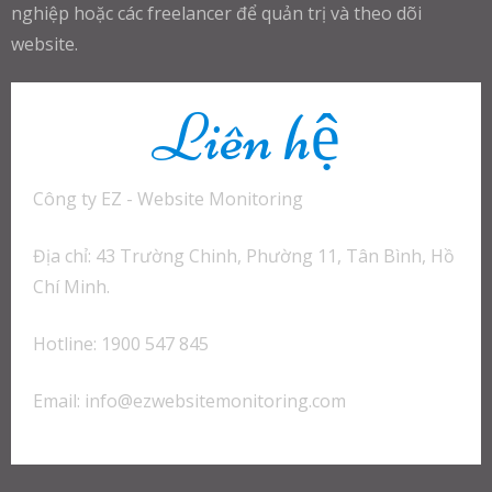
nghiệp hoặc các freelancer để quản trị và theo dõi
website.
Liên hệ
Công ty EZ - Website Monitoring
Địa chỉ: 43 Trường Chinh, Phường 11, Tân Bình, Hồ
Chí Minh.
Hotline: 1900 547 845
Email:
info@ezwebsitemonitoring.com