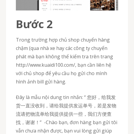
Bước 2
Trong trường hợp chủ shop chuyển hàng
chậm (qua nhà xe hay các công ty chuyển
phát mà bạn không thể kiểm tra trên trang
http://www.kuaidi100.com/, bạn cần liên hệ
với chủ shop để yêu cầu họ gửi cho mình
hình ảnh bill gửi hàng.
Đây là mẫu nội dung tin nhắn: “ 您好，给我发
货一直没收到，请给我提供发运单号，若是发物
流请把物流单给我提供提供一些，我们方便查
找，谢谢！” -Chào bạn, đơn hàng bạn gửi tôi
vẫn chưa nhận được, bạn vui lòng gửi giúp