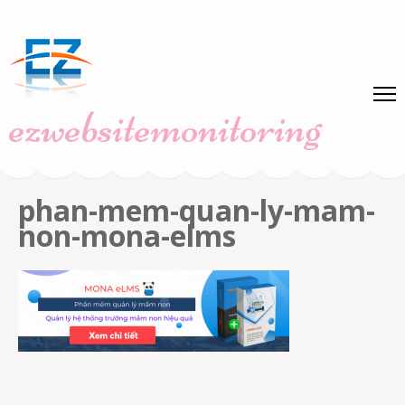
Skip
to
content
(Press
ezwebsitemonitoring
Enter)
phan-mem-quan-ly-mam-
non-mona-elms