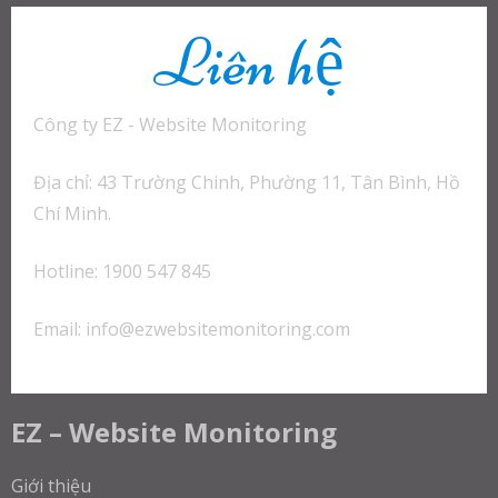
Liên hệ
Công ty EZ - Website Monitoring
Địa chỉ: 43 Trường Chinh, Phường 11, Tân Bình, Hồ
Chí Minh.
Hotline: 1900 547 845
Email:
info@ezwebsitemonitoring.com
EZ – Website Monitoring
Giới thiệu