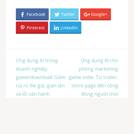
Facebook
Twitter
Google+
Pinterest
LinkedIn
Post
Ứng dụng AI trong
Ứng dụng AI cho
navigation
doanh nghiệp
phòng marketing
game/download: Giảm
game indie: Từ trailer,
rủi ro file giả, gian lận
store page đến cộng
và lỗi vận hành
đồng người chơi