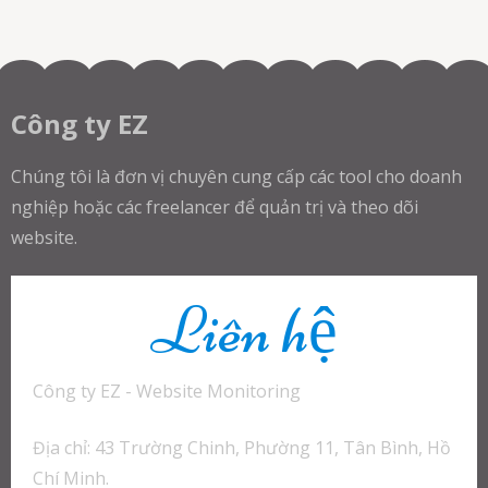
Công ty EZ
Chúng tôi là đơn vị chuyên cung cấp các tool cho doanh
nghiệp hoặc các freelancer để quản trị và theo dõi
website.
Liên hệ
Công ty EZ - Website Monitoring
Địa chỉ: 43 Trường Chinh, Phường 11, Tân Bình, Hồ
Chí Minh.