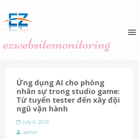
Skip
to
content
(Press
ezwebsitemonitoring
Enter)
Ứng dụng AI cho phòng
nhân sự trong studio game:
Từ tuyển tester đến xây đội
ngũ vận hành
July 6, 2026
admin